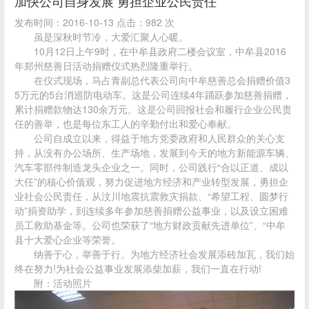
加快公司自身发展 勇担企业公民责任
发布时间：2016-10-13 点击：982 次
虽是深秋时节冷，大爱汇聚人心暖。
10月12日上午9时，在中牟县政府二楼会议室，中牟县2016
年郑州慈善日活动捐赠仪式热烈隆重举行。
在仪式现场，马占青副总代表公司向中牟慈善总会捐赠价值3
5万元的5台消巡防电动车。这是公司连续4年踊跃参加慈善捐赠，
累计捐赠款物达130余万元。这是公司回报社会和履行企业公民责
任的善举，也是每位东工人的辛勤付出和爱心奉献。
公司自成立以来，得益于地方党委政府和人民群众的关心支
持，从没有办公场所、生产场地，发展到今天的地方新能源车辆、
汽车零部件制造龙头企业之一。同时，公司践行“合以正道、成以
大任”的核心价值观，努力促进地方经济和产业转型发展，勇担企
业社会公民责任，从汶川地震抗震救灾捐款、“希望工程、圆梦行
动”捐资助学，到连续多年参加慈善捐赠公益事业，以及设立困难
员工救助基金等。公司也荣获了“地方财政贡献先进单位”、“中牟
县十大爱心企业等荣誉。
纳善于心，举善于行。为地方经济社会发展添砖加瓦，我们始
终在努力!为社会公益事业发展添柴加薪，我们一直在行动!
附：活动照片