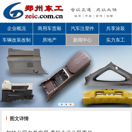
企业概况
商用车货厢
汽车注塑件
共享涂装
车辆改装改制
房地产
新闻中心
实力东工
图文详情