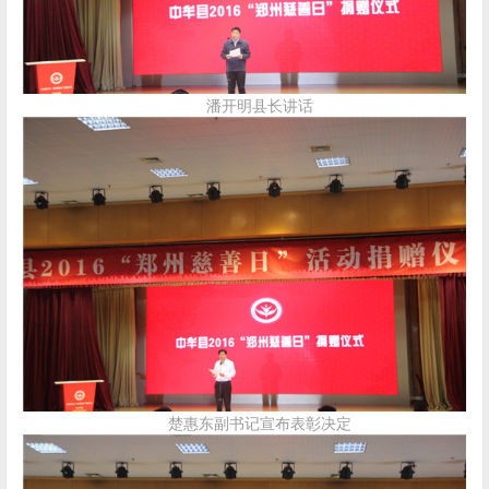
潘开明县长讲话
楚惠东副书记宣布表彰决定