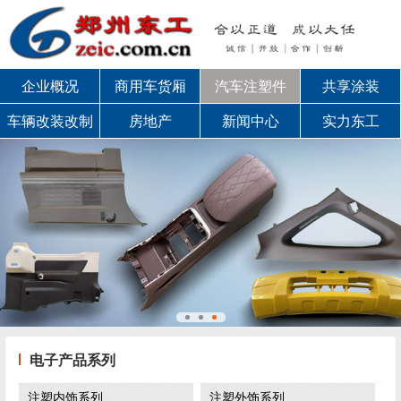
企业概况
商用车货厢
汽车注塑件
共享涂装
车辆改装改制
房地产
新闻中心
实力东工
电子产品系列
注塑内饰系列
注塑外饰系列